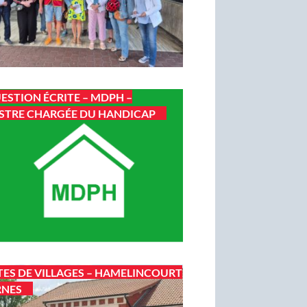
ESTION ÉCRITE – MDPH –
STRE CHARGÉE DU HANDICAP
TES DE VILLAGES – HAMELINCOURT
RNES