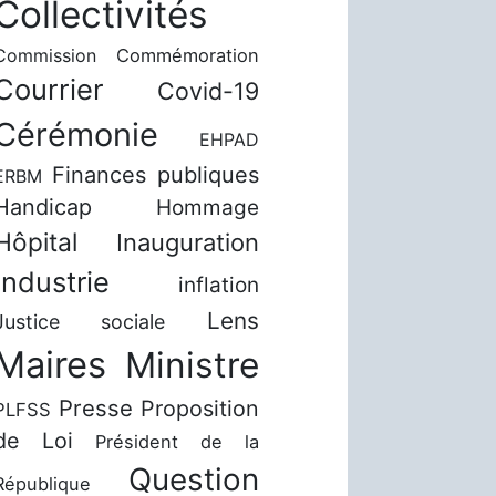
Collectivités
Commission
Commémoration
Courrier
Covid-19
Cérémonie
EHPAD
Finances publiques
ERBM
Handicap
Hommage
Hôpital
Inauguration
Industrie
inflation
Lens
Justice sociale
Maires
Ministre
Presse
Proposition
PLFSS
de Loi
Président de la
Question
République