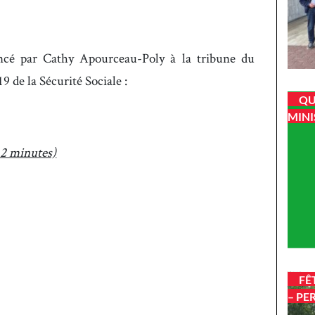
oncé par Cathy Apourceau-Poly à la tribune du
9 de la Sécurité Sociale :
QU
MINI
 minutes)
FÊ
– PE