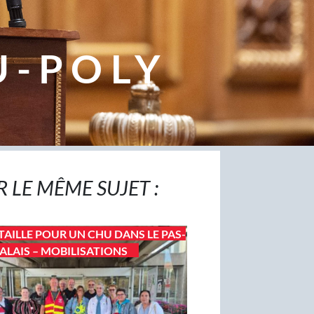
U-POLY
R LE MÊME SUJET :
TAILLE POUR UN CHU DANS LE PAS-
ALAIS – MOBILISATIONS