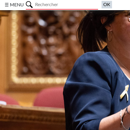
a
☰ MENU