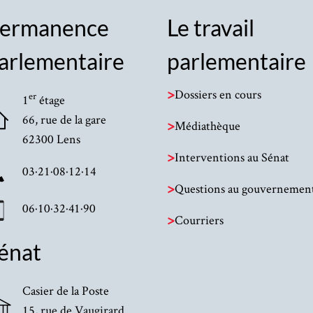
ermanence
Le travail
arlementaire
parlementaire
>
Dossiers en cours
er
1
étage
66, rue de la gare
>
Médiathèque
62300 Lens
>
Interventions au Sénat
03·21·08·12·14
>
Questions au gouvernemen
06·10·32·41·90
>
Courriers
énat
Casier de la Poste
15, rue de Vaugirard