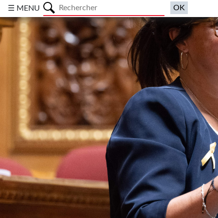
a
☰ MENU