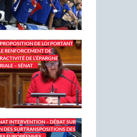
 PROPOSITION DE LOI PORTANT
LE RENFORCEMENT DE
TRACTIVITÉ DE L’ÉPARGNE
RIALE – SÉNAT
NAT INTERVENTION – DÉBAT SUR
IN DES SURTRANSPOSITIONS DES
ES EUROPÉENNES