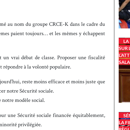
rimé au nom du groupe CRCE-K dans le cadre du
êmes paient toujours… et les mêmes y échappent
LA
SUR 
L’AT
 un vrai débat de classe. Proposer une fiscalité
SALA
’est répondre à la volonté populaire.
ujourd’hui, reste moins efficace et moins juste que
cer notre Sécurité sociale.
e notre modèle social.
our une Sécurité sociale financée équitablement,
SÉ
LA F
inorité privilégiée.
RÈGL