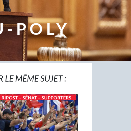
U-POLY
R LE MÊME SUJET :
I RIPOST – SÉNAT – SUPPORTERS