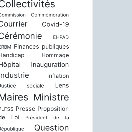
Collectivités
Commission
Commémoration
Courrier
Covid-19
Cérémonie
EHPAD
Finances publiques
ERBM
Handicap
Hommage
Hôpital
Inauguration
Industrie
inflation
Lens
Justice sociale
Maires
Ministre
Presse
Proposition
PLFSS
de Loi
Président de la
Question
République