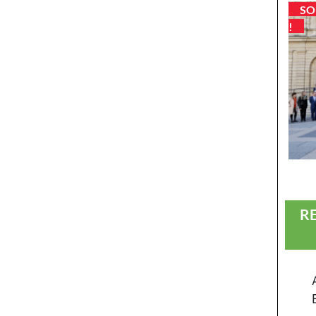
SO
!
R