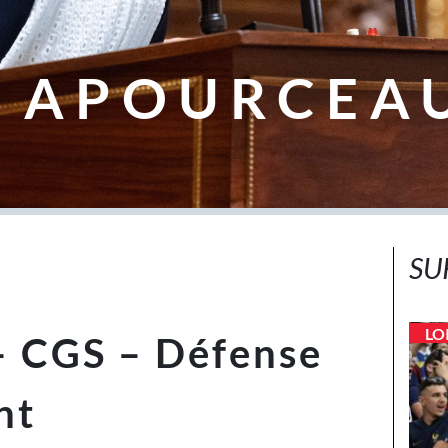
 APOURCEA
SU
LO
– CGS – Défense
nt