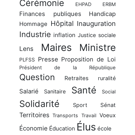
Cérémonie
EHPAD
ERBM
Finances publiques
Handicap
Hôpital
Inauguration
Hommage
Industrie
inflation
Justice sociale
Maires
Ministre
Lens
Presse
Proposition de Loi
PLFSS
Président de la République
Question
Retraites
ruralité
Santé
Salarié
Sanitaire
Social
Solidarité
Sénat
Sport
Territoires
Voeux
Transports
Travail
Élus
Économie
Éducation
école