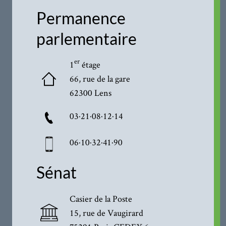
Permanence
parlementaire
er
1
étage
66, rue de la gare
62300 Lens
03·21·08·12·14
06·10·32·41·90
Sénat
Casier de la Poste
15, rue de Vaugirard