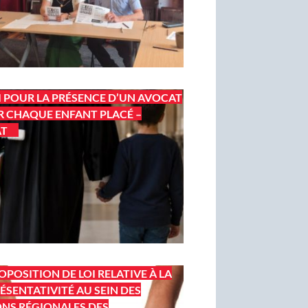
I POUR LA PRÉSENCE D’UN AVOCAT
 CHAQUE ENFANT PLACÉ –
AT
OPOSITION DE LOI RELATIVE À LA
ÉSENTATIVITÉ AU SEIN DES
NS RÉGIONALES DES