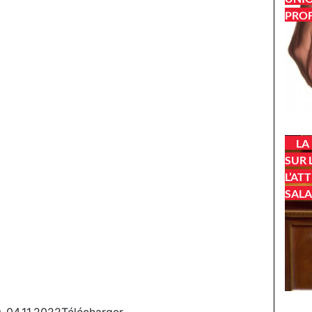
PROF
LA
SUR 
L’AT
SALA