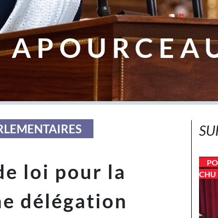
 APOURCEA
ARLEMENTAIRES
SU
PO
e loi pour la
CHU 
ne délégation