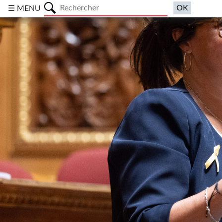
a
☰ MENU