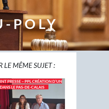
U-POLY
R LE MÊME SUJET :
INT PRESSE – PPL CRÉATION D’UN
DANS LE PAS-DE-CALAIS