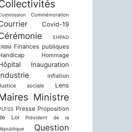
Collectivités
Commission
Commémoration
Courrier
Covid-19
Cérémonie
EHPAD
Finances publiques
ERBM
Handicap
Hommage
Hôpital
Inauguration
Industrie
inflation
Lens
Justice sociale
Maires
Ministre
Presse
Proposition
PLFSS
de Loi
Président de la
Question
République