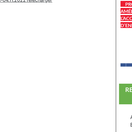
s-04.11.2022
Télécharger
PR
AMÉL
L’AC
D’EN
R