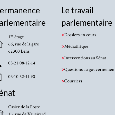
ermanence
Le travail
arlementaire
parlementaire
>
Dossiers en cours
er
1
étage
66, rue de la gare
>
Médiathèque
62300 Lens
>
Interventions au Sénat
03·21·08·12·14
>
Questions au gouvernemen
06·10·32·41·90
>
Courriers
énat
Casier de la Poste
15, rue de Vaugirard