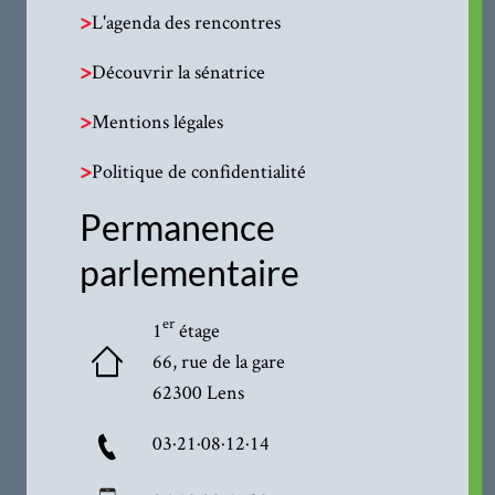
>
L'agenda des rencontres
>
Découvrir la sénatrice
>
Mentions légales
>
Politique de confidentialité
Permanence
parlementaire
er
1
étage
66, rue de la gare
62300 Lens
03·21·08·12·14