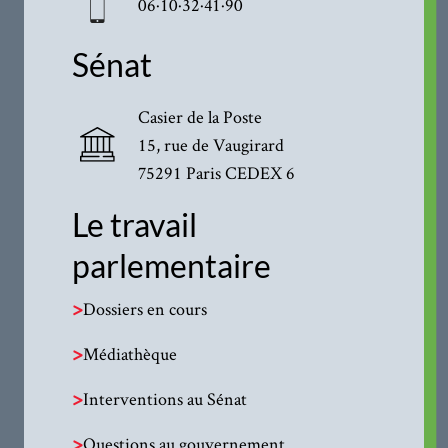
06·10·32·41·90
Sénat
Casier de la Poste
15, rue de Vaugirard
75291 Paris CEDEX 6
Le travail
parlementaire
>
Dossiers en cours
>
Médiathèque
>
Interventions au Sénat
>
Questions au gouvernement