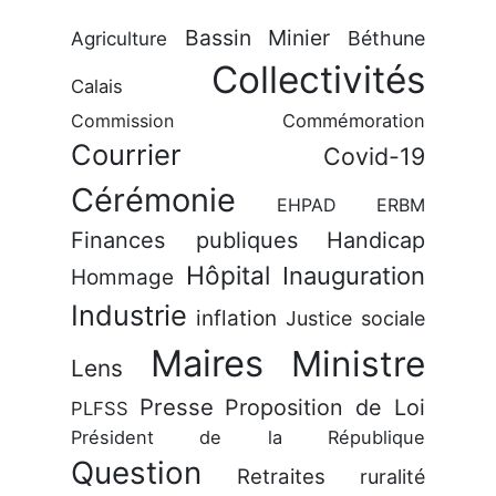
Bassin Minier
Béthune
Agriculture
Collectivités
Calais
Commission
Commémoration
Courrier
Covid-19
Cérémonie
EHPAD
ERBM
Finances publiques
Handicap
Hôpital
Inauguration
Hommage
Industrie
inflation
Justice sociale
Maires
Ministre
Lens
Presse
Proposition de Loi
PLFSS
Président de la République
Question
Retraites
ruralité