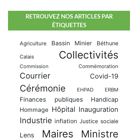
RETROUVEZ NOS ARTICLES PAR
ÉTIQUETTES
Bassin Minier
Béthune
Agriculture
Collectivités
Calais
Commission
Commémoration
Courrier
Covid-19
Cérémonie
EHPAD
ERBM
Finances publiques
Handicap
Hôpital
Inauguration
Hommage
Industrie
inflation
Justice sociale
Maires
Ministre
Lens