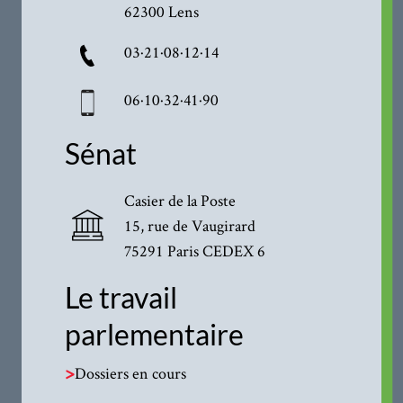
62300 Lens
03·21·08·12·14
06·10·32·41·90
Sénat
Casier de la Poste
15, rue de Vaugirard
75291 Paris CEDEX 6
Le travail
parlementaire
>
Dossiers en cours