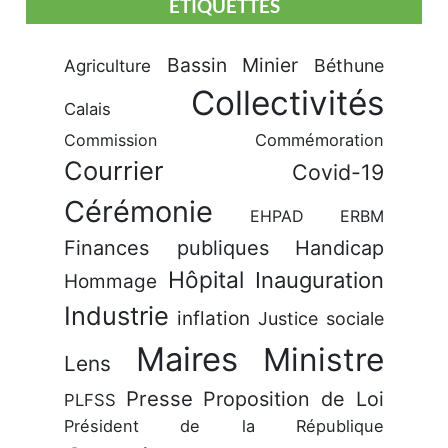
ÉTIQUETTES
Bassin Minier
Béthune
Agriculture
Collectivités
Calais
Commission
Commémoration
Courrier
Covid-19
Cérémonie
EHPAD
ERBM
Finances publiques
Handicap
Hôpital
Inauguration
Hommage
Industrie
inflation
Justice sociale
Maires
Ministre
Lens
Presse
Proposition de Loi
PLFSS
Président de la République