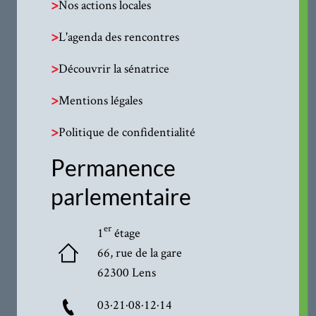
>
Nos actions locales
>
L'agenda des rencontres
>
Découvrir la sénatrice
>
Mentions légales
>
Politique de confidentialité
Permanence
parlementaire
er
1
étage
66, rue de la gare
62300 Lens
03·21·08·12·14