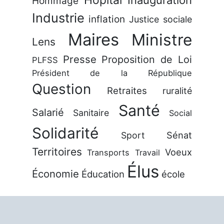
Hôpital
Inauguration
Hommage
Industrie
inflation
Justice sociale
Maires
Ministre
Lens
Presse
Proposition de Loi
PLFSS
Président de la République
Question
Retraites
ruralité
Santé
Salarié
Sanitaire
Social
Solidarité
Sénat
Sport
Territoires
Voeux
Transports
Travail
Élus
Économie
Éducation
école