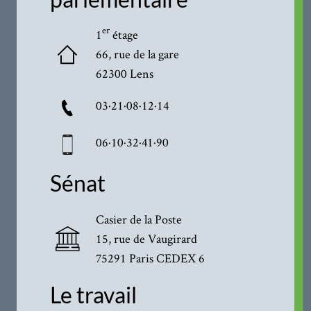
er
1
étage
66, rue de la gare
62300 Lens
03·21·08·12·14
06·10·32·41·90
Sénat
Casier de la Poste
15, rue de Vaugirard
75291 Paris CEDEX 6
Le travail