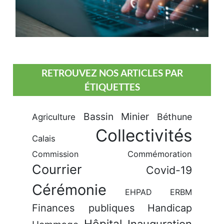
RETROUVEZ NOS ARTICLES PAR
ÉTIQUETTES
Bassin Minier
Béthune
Agriculture
Collectivités
Calais
Commission
Commémoration
Courrier
Covid-19
Cérémonie
EHPAD
ERBM
Finances publiques
Handicap