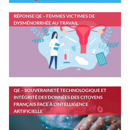
RÉPONSE QE – FEMMES VICTIMES DE
DYSMÉNORRHÉE AU TRAVAIL
QE – SOUVERAINETÉ TECHNOLOGIQUE ET
INTÉGRITÉ DES DONNÉES DES CITOYENS
FRANÇAIS FACE À L’INTELLIGENCE
ARTIFICIELLE