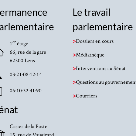
ermanence
Le travail
arlementaire
parlementaire
>
Dossiers en cours
er
1
étage
66, rue de la gare
>
Médiathèque
62300 Lens
>
Interventions au Sénat
03·21·08·12·14
>
Questions au gouvernemen
06·10·32·41·90
>
Courriers
énat
Casier de la Poste
15, rue de Vaugirard