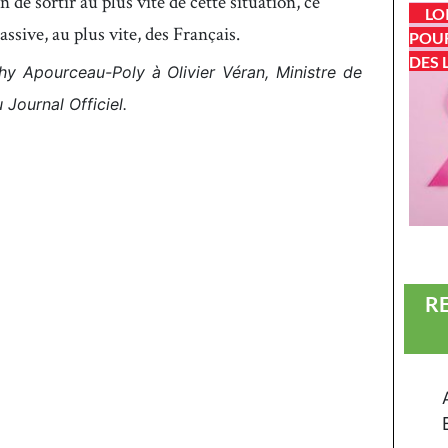
 de sortir au plus vite de cette situation, ce
LO
ssive, au plus vite, des Français.
POUR
DES 
y Apourceau-Poly à Olivier Véran, Ministre de
 Journal Officiel.
R