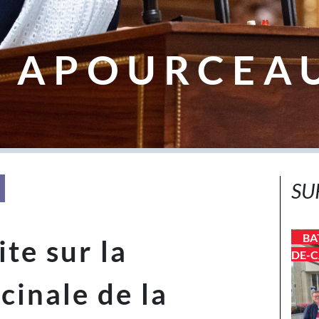
 APOURCEA
SU
BA
te sur la
DE-C
cinale de la