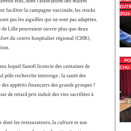
reux élus, dont l’association des maires
ENTR
ur faciliter la campagne vaccinale, les stocks
2026
ont pas les aiguilles qui ne sont pas adaptées.
 de Lille pourraient ouvrir plus que deux
nfort du centre hospitalier régional (CHR),
tion.
PO
ns lequel Sanofi licencie des centaines de
CHU 
l pôle recherche interroge : la santé des
e des appétits financiers des grands groupes ?
ur de retard pris induit des vies sacrifiées à
 dont les restaurateurs, la culture et nos