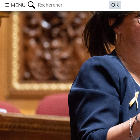
a
☰ MENU