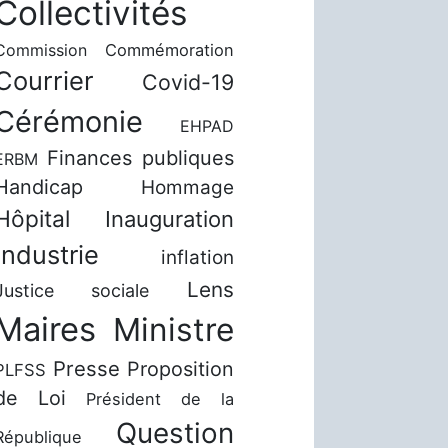
Collectivités
Commission
Commémoration
Courrier
Covid-19
Cérémonie
EHPAD
Finances publiques
ERBM
Handicap
Hommage
Hôpital
Inauguration
Industrie
inflation
Lens
Justice sociale
Maires
Ministre
Presse
Proposition
PLFSS
de Loi
Président de la
Question
République