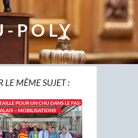
U-POLY
R LE MÊME SUJET :
TAILLE POUR UN CHU DANS LE PAS-
ALAIS – MOBILISATIONS