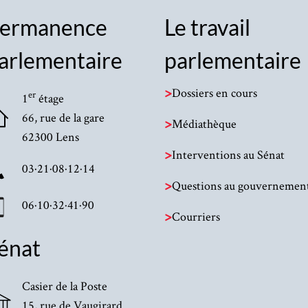
ermanence
Le travail
arlementaire
parlementaire
>
Dossiers en cours
er
1
étage
66, rue de la gare
>
Médiathèque
62300 Lens
>
Interventions au Sénat
03·21·08·12·14
>
Questions au gouvernemen
06·10·32·41·90
>
Courriers
énat
Casier de la Poste
15, rue de Vaugirard