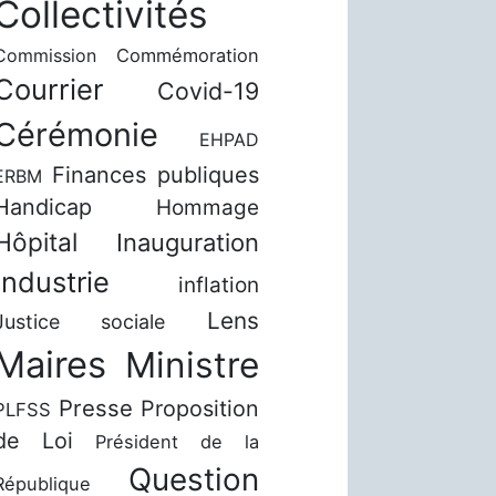
Collectivités
Commission
Commémoration
Courrier
Covid-19
Cérémonie
EHPAD
Finances publiques
ERBM
Handicap
Hommage
Hôpital
Inauguration
Industrie
inflation
Lens
Justice sociale
Maires
Ministre
Presse
Proposition
PLFSS
de Loi
Président de la
Question
République