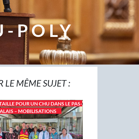
U-POLY
R LE MÊME SUJET :
TAILLE POUR UN CHU DANS LE PAS-
ALAIS – MOBILISATIONS