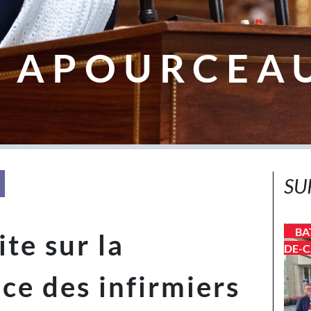
 APOURCEA
SU
BA
te sur la
DE-C
ce des infirmiers