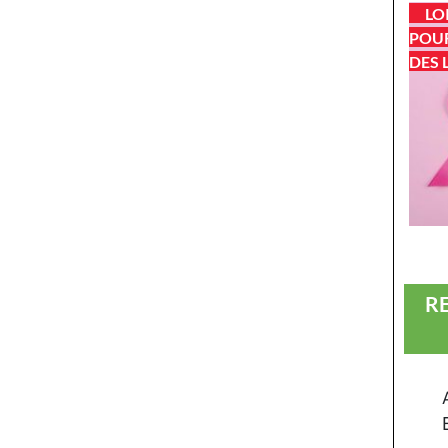
LO
POUR
DES 
R