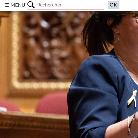
a
☰ MENU