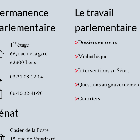
ermanence
Le travail
arlementaire
parlementaire
>
Dossiers en cours
er
1
étage
66, rue de la gare
>
Médiathèque
62300 Lens
>
Interventions au Sénat
03·21·08·12·14
>
Questions au gouvernemen
06·10·32·41·90
>
Courriers
énat
Casier de la Poste
15, rue de Vaugirard