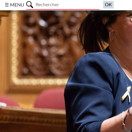
a
☰ MENU