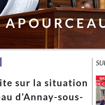
 APOURCEA
SU
BA
te sur la situation
DE-C
’eau d’Annay-sous-