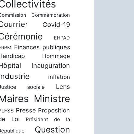
Collectivités
Commission
Commémoration
Courrier
Covid-19
Cérémonie
EHPAD
Finances publiques
ERBM
Handicap
Hommage
Hôpital
Inauguration
Industrie
inflation
Lens
Justice sociale
Maires
Ministre
Presse
Proposition
PLFSS
de Loi
Président de la
Question
République