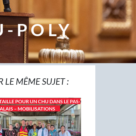
U-POLY
R LE MÊME SUJET :
TAILLE POUR UN CHU DANS LE PAS-
ALAIS – MOBILISATIONS