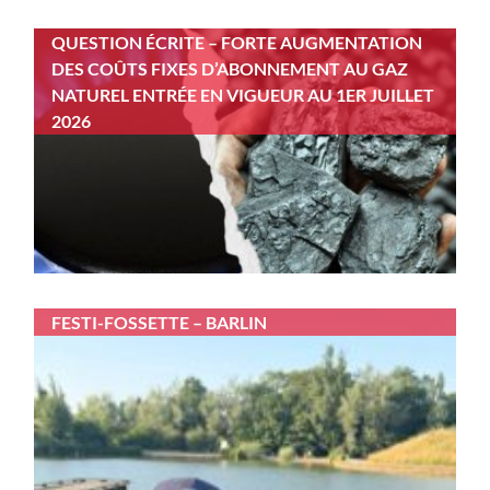
QUESTION ÉCRITE – FORTE AUGMENTATION
DES COÛTS FIXES D’ABONNEMENT AU GAZ
NATUREL ENTRÉE EN VIGUEUR AU 1ER JUILLET
2026
FESTI-FOSSETTE – BARLIN