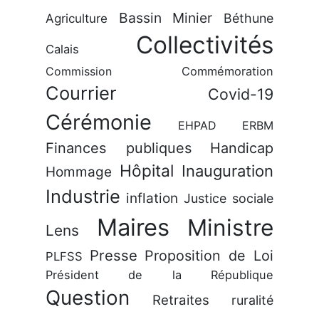
Bassin Minier
Béthune
Agriculture
Collectivités
Calais
Commission
Commémoration
Courrier
Covid-19
Cérémonie
EHPAD
ERBM
Finances publiques
Handicap
Hôpital
Inauguration
Hommage
Industrie
inflation
Justice sociale
Maires
Ministre
Lens
Presse
Proposition de Loi
PLFSS
Président de la République
Question
Retraites
ruralité