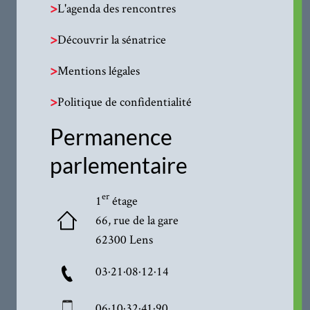
>
L'agenda des rencontres
>
Découvrir la sénatrice
>
Mentions légales
>
Politique de confidentialité
Permanence
parlementaire
er
1
étage
66, rue de la gare
62300 Lens
03·21·08·12·14
06·10·32·41·90