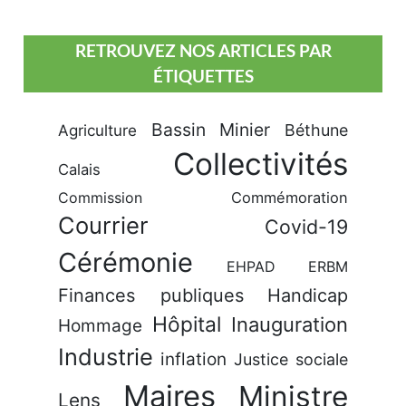
RETROUVEZ NOS ARTICLES PAR
ÉTIQUETTES
Bassin Minier
Béthune
Agriculture
Collectivités
Calais
Commission
Commémoration
Courrier
Covid-19
Cérémonie
EHPAD
ERBM
Finances publiques
Handicap
Hôpital
Inauguration
Hommage
Industrie
inflation
Justice sociale
Maires
Ministre
Lens