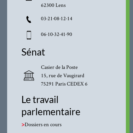
62300 Lens
03·21·08·12·14
06·10·32·41·90
Sénat
Casier de la Poste
15, rue de Vaugirard
75291 Paris CEDEX 6
Le travail
parlementaire
>
Dossiers en cours