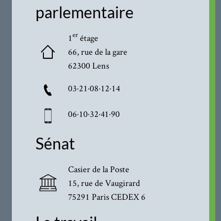
parlementaire
er
1
étage
66, rue de la gare
62300 Lens
03·21·08·12·14
06·10·32·41·90
Sénat
Casier de la Poste
15, rue de Vaugirard
75291 Paris CEDEX 6