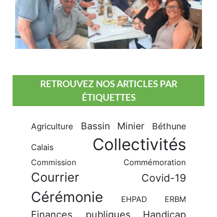
RETROUVEZ NOS ARTICLES PAR
ÉTIQUETTES
Bassin Minier
Béthune
Agriculture
Collectivités
Calais
Commission
Commémoration
Courrier
Covid-19
Cérémonie
EHPAD
ERBM
Finances publiques
Handicap