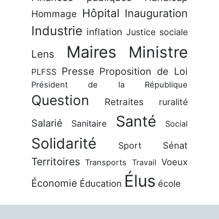
Hôpital
Inauguration
Hommage
Industrie
inflation
Justice sociale
Maires
Ministre
Lens
Presse
Proposition de Loi
PLFSS
Président de la République
Question
Retraites
ruralité
Santé
Salarié
Sanitaire
Social
Solidarité
Sénat
Sport
Territoires
Voeux
Transports
Travail
Élus
Économie
Éducation
école