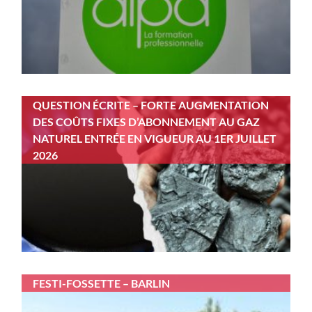
QUESTION ÉCRITE – FORTE AUGMENTATION
DES COÛTS FIXES D’ABONNEMENT AU GAZ
NATUREL ENTRÉE EN VIGUEUR AU 1ER JUILLET
2026
FESTI-FOSSETTE – BARLIN