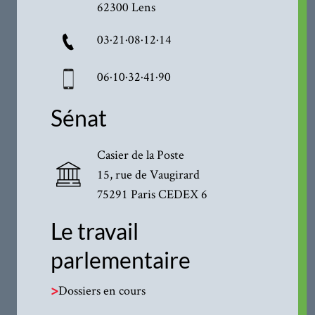
62300 Lens
03·21·08·12·14
06·10·32·41·90
Sénat
Casier de la Poste
15, rue de Vaugirard
75291 Paris CEDEX 6
Le travail
parlementaire
>
Dossiers en cours