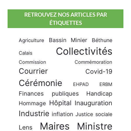
RETROUVEZ NOS ARTICLES PAR
ÉTIQUETTES
Bassin Minier
Béthune
Agriculture
Collectivités
Calais
Commission
Commémoration
Courrier
Covid-19
Cérémonie
EHPAD
ERBM
Finances publiques
Handicap
Hôpital
Inauguration
Hommage
Industrie
inflation
Justice sociale
Maires
Ministre
Lens