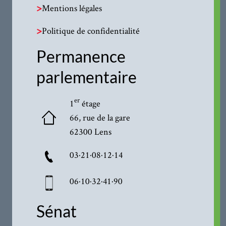
>
Mentions légales
>
Politique de confidentialité
Permanence
parlementaire
er
1
étage
66, rue de la gare
62300 Lens
03·21·08·12·14
06·10·32·41·90
Sénat