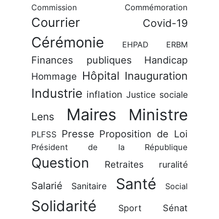
Commission
Commémoration
Courrier
Covid-19
Cérémonie
EHPAD
ERBM
Finances publiques
Handicap
Hôpital
Inauguration
Hommage
Industrie
inflation
Justice sociale
Maires
Ministre
Lens
Presse
Proposition de Loi
PLFSS
Président de la République
Question
Retraites
ruralité
Santé
Salarié
Sanitaire
Social
Solidarité
Sénat
Sport