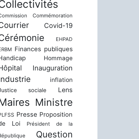
Collectivités
Commission
Commémoration
Courrier
Covid-19
Cérémonie
EHPAD
Finances publiques
ERBM
Handicap
Hommage
Hôpital
Inauguration
Industrie
inflation
Lens
Justice sociale
Maires
Ministre
Presse
Proposition
PLFSS
de Loi
Président de la
Question
République