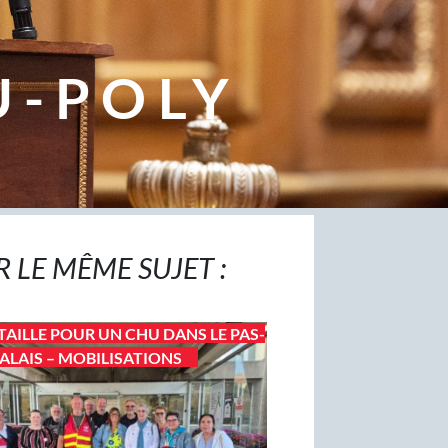
U-POLY
R LE MÊME SUJET :
TAILLE POUR UN CHU DANS LE PAS-
ALAIS – MOBILISATIONS