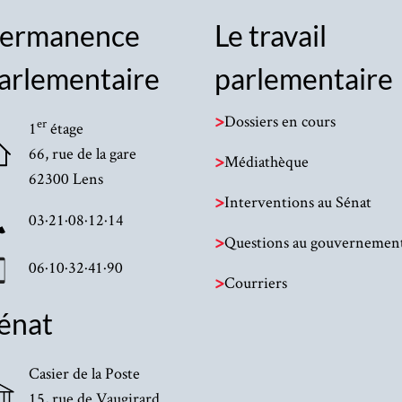
ermanence
Le travail
arlementaire
parlementaire
>
Dossiers en cours
er
1
étage
66, rue de la gare
>
Médiathèque
62300 Lens
>
Interventions au Sénat
03·21·08·12·14
>
Questions au gouvernemen
06·10·32·41·90
>
Courriers
énat
Casier de la Poste
15, rue de Vaugirard