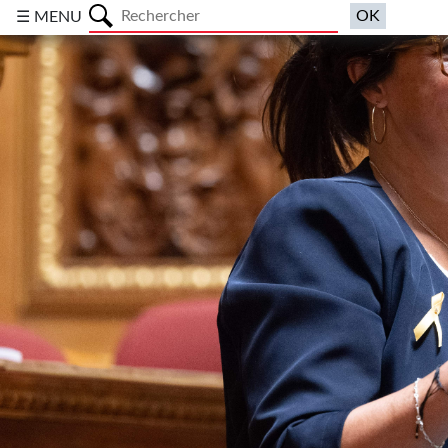
a
☰ MENU