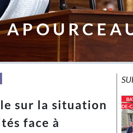
 APOURCEA
SU
BA
e sur la situation
DE-C
ités face à