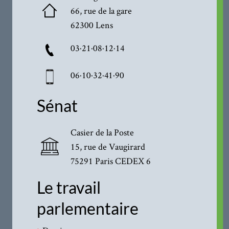
66, rue de la gare
62300 Lens
03·21·08·12·14
06·10·32·41·90
Sénat
Casier de la Poste
15, rue de Vaugirard
75291 Paris CEDEX 6
Le travail
parlementaire