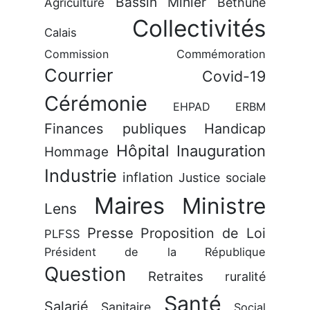
Bassin Minier
Béthune
Agriculture
Collectivités
Calais
Commission
Commémoration
Courrier
Covid-19
Cérémonie
EHPAD
ERBM
Finances publiques
Handicap
Hôpital
Inauguration
Hommage
Industrie
inflation
Justice sociale
Maires
Ministre
Lens
Presse
Proposition de Loi
PLFSS
Président de la République
Question
Retraites
ruralité
Santé
Salarié
Sanitaire
Social