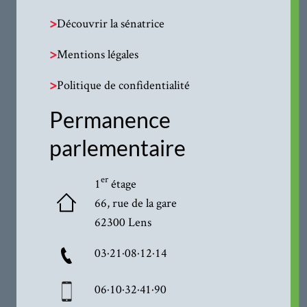
>
Découvrir la sénatrice
>
Mentions légales
>
Politique de confidentialité
Permanence
parlementaire
er
1
étage
66, rue de la gare
62300 Lens
03·21·08·12·14
06·10·32·41·90