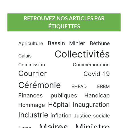
RETROUVEZ NOS ARTICLES PAR
ÉTIQUETTES
Bassin Minier
Béthune
Agriculture
Collectivités
Calais
Commission
Commémoration
Courrier
Covid-19
Cérémonie
EHPAD
ERBM
Finances publiques
Handicap
Hôpital
Inauguration
Hommage
Industrie
inflation
Justice sociale
Maires
Ministre