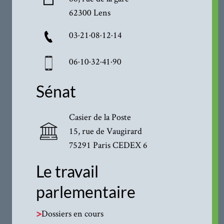
62300 Lens
03·21·08·12·14
06·10·32·41·90
Sénat
Casier de la Poste
15, rue de Vaugirard
75291 Paris CEDEX 6
Le travail
parlementaire
>
Dossiers en cours