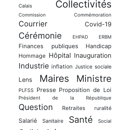
Collectivités
Calais
Commission
Commémoration
Courrier
Covid-19
Cérémonie
EHPAD
ERBM
Finances publiques
Handicap
Hôpital
Inauguration
Hommage
Industrie
inflation
Justice sociale
Maires
Ministre
Lens
Presse
Proposition de Loi
PLFSS
Président de la République
Question
Retraites
ruralité
Santé
Salarié
Sanitaire
Social