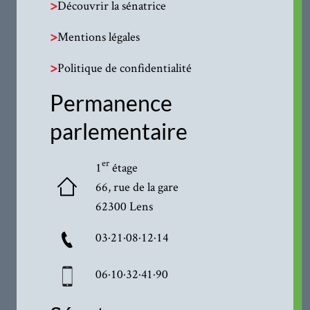
>
Découvrir la sénatrice
>
Mentions légales
>
Politique de confidentialité
Permanence
parlementaire
er
1
étage
66, rue de la gare
62300 Lens
03·21·08·12·14
06·10·32·41·90