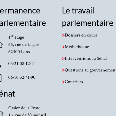
ermanence
Le travail
arlementaire
parlementaire
>
Dossiers en cours
er
1
étage
66, rue de la gare
>
Médiathèque
62300 Lens
>
Interventions au Sénat
03·21·08·12·14
>
Questions au gouvernemen
06·10·32·41·90
>
Courriers
énat
Casier de la Poste
15, rue de Vaugirard