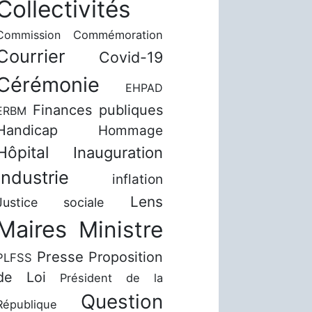
Collectivités
Commission
Commémoration
Courrier
Covid-19
Cérémonie
EHPAD
Finances publiques
ERBM
Handicap
Hommage
Hôpital
Inauguration
Industrie
inflation
Lens
Justice sociale
Maires
Ministre
Presse
Proposition
PLFSS
de Loi
Président de la
Question
République