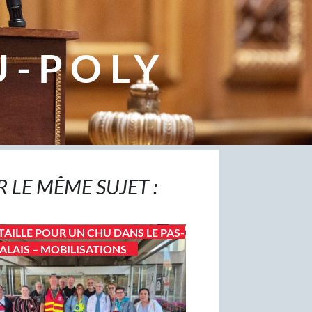
U-POLY
R LE MÊME SUJET :
TAILLE POUR UN CHU DANS LE PAS-
ALAIS – MOBILISATIONS