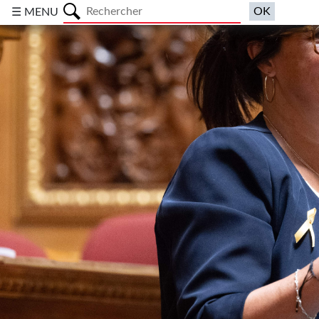
a
☰ MENU