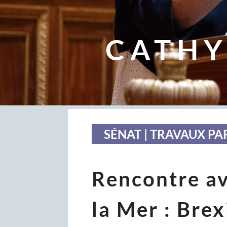
CATHY
SÉNAT | TRAVAUX P
Rencontre av
la Mer : Brex