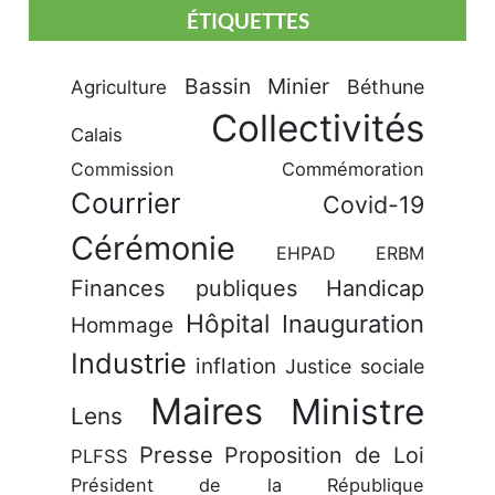
ÉTIQUETTES
Bassin Minier
Béthune
Agriculture
Collectivités
Calais
Commission
Commémoration
Courrier
Covid-19
Cérémonie
EHPAD
ERBM
Finances publiques
Handicap
Hôpital
Inauguration
Hommage
Industrie
inflation
Justice sociale
Maires
Ministre
Lens
Presse
Proposition de Loi
PLFSS
Président de la République