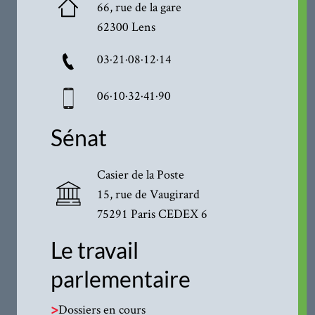
66, rue de la gare
62300 Lens
03·21·08·12·14
06·10·32·41·90
Sénat
Casier de la Poste
15, rue de Vaugirard
75291 Paris CEDEX 6
Le travail
parlementaire
>
Dossiers en cours