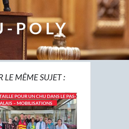
U-POLY
R LE MÊME SUJET :
TAILLE POUR UN CHU DANS LE PAS-
ALAIS – MOBILISATIONS