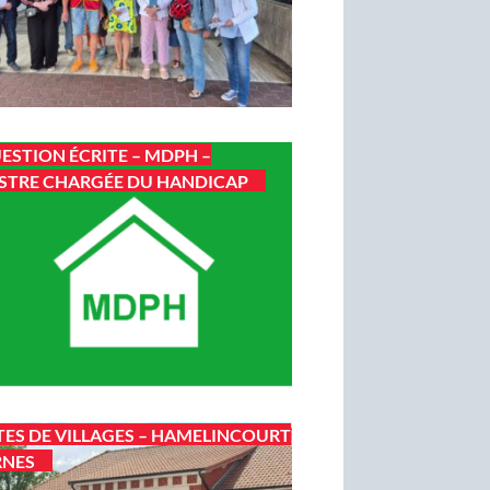
ESTION ÉCRITE – MDPH –
STRE CHARGÉE DU HANDICAP
TES DE VILLAGES – HAMELINCOURT
RNES