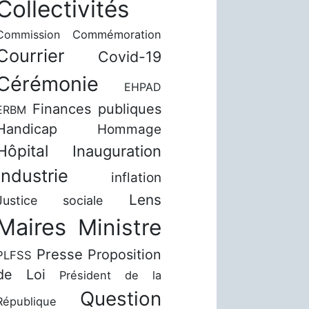
Collectivités
Commission
Commémoration
Courrier
Covid-19
Cérémonie
EHPAD
Finances publiques
ERBM
Handicap
Hommage
Hôpital
Inauguration
Industrie
inflation
Lens
Justice sociale
Maires
Ministre
Presse
Proposition
PLFSS
de Loi
Président de la
Question
République