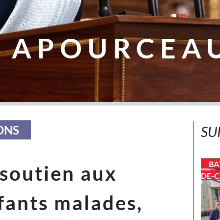
 APOURCEA
ONS
SU
BA
 soutien aux
DE-C
nfants malades,