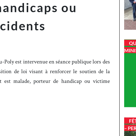
handicaps ou
ccidents
QU
MINI
u-Poly est intervenue en séance publique lors des
ition de loi visant à renforcer le soutien de la
nt est malade, porteur de handicap ou victime
FÊ
– PE