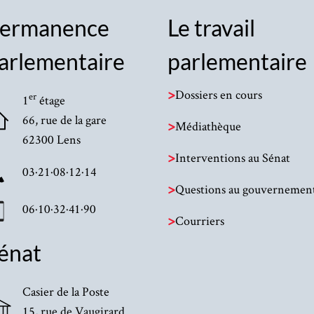
ermanence
Le travail
arlementaire
parlementaire
>
Dossiers en cours
er
1
étage
66, rue de la gare
>
Médiathèque
62300 Lens
>
Interventions au Sénat
03·21·08·12·14
>
Questions au gouvernemen
06·10·32·41·90
>
Courriers
énat
Casier de la Poste
15, rue de Vaugirard