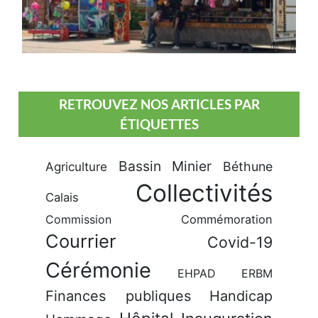
RETROUVEZ NOS ARTICLES PAR
ÉTIQUETTES
Bassin Minier
Béthune
Agriculture
Collectivités
Calais
Commission
Commémoration
Courrier
Covid-19
Cérémonie
EHPAD
ERBM
Finances publiques
Handicap