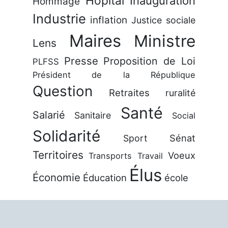
Hôpital
Inauguration
Hommage
Industrie
inflation
Justice sociale
Maires
Ministre
Lens
Presse
Proposition de Loi
PLFSS
Président de la République
Question
Retraites
ruralité
Santé
Salarié
Sanitaire
Social
Solidarité
Sénat
Sport
Territoires
Voeux
Transports
Travail
Élus
Économie
Éducation
école