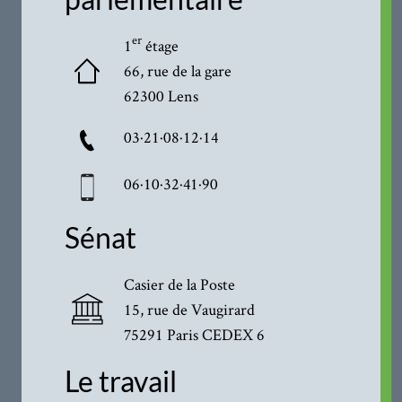
er
1
étage
66, rue de la gare
62300 Lens
03·21·08·12·14
06·10·32·41·90
Sénat
Casier de la Poste
15, rue de Vaugirard
75291 Paris CEDEX 6
Le travail