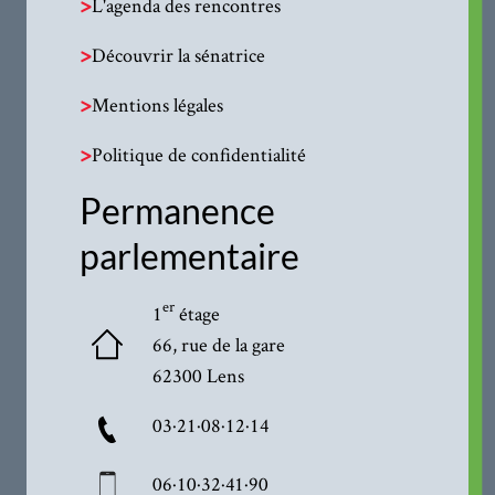
>
L'agenda des rencontres
>
Découvrir la sénatrice
>
Mentions légales
>
Politique de confidentialité
Permanence
parlementaire
er
1
étage
66, rue de la gare
62300 Lens
03·21·08·12·14
06·10·32·41·90