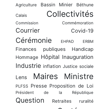
Bassin Minier
Béthune
Agriculture
Collectivités
Calais
Commission
Commémoration
Courrier
Covid-19
Cérémonie
EHPAD
ERBM
Finances publiques
Handicap
Hôpital
Inauguration
Hommage
Industrie
inflation
Justice sociale
Maires
Ministre
Lens
Presse
Proposition de Loi
PLFSS
Président de la République
Question
Retraites
ruralité