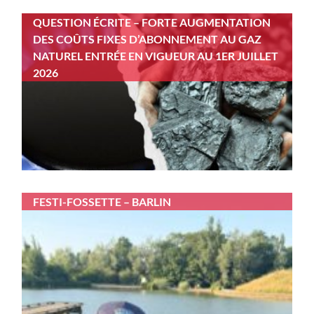
QUESTION ÉCRITE – FORTE AUGMENTATION
DES COÛTS FIXES D’ABONNEMENT AU GAZ
NATUREL ENTRÉE EN VIGUEUR AU 1ER JUILLET
2026
FESTI-FOSSETTE – BARLIN