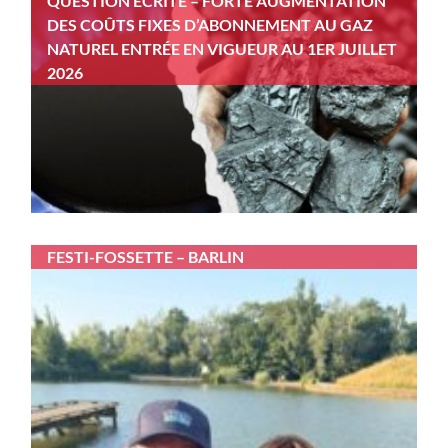
QUESTION ÉCRITE – FORTE AUGMENTATION
DES COÛTS FIXES D’ABONNEMENT AU GAZ
NATUREL ENTRÉE EN VIGUEUR AU 1ER JUILLET
2026
FESTI-FOSSETTE – BARLIN