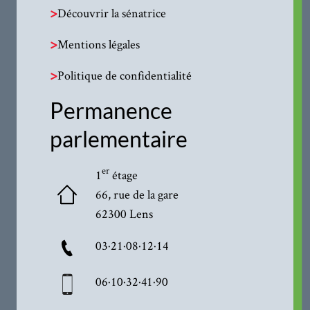
>
Découvrir la sénatrice
>
Mentions légales
>
Politique de confidentialité
Permanence
parlementaire
er
1
étage
66, rue de la gare
62300 Lens
03·21·08·12·14
06·10·32·41·90