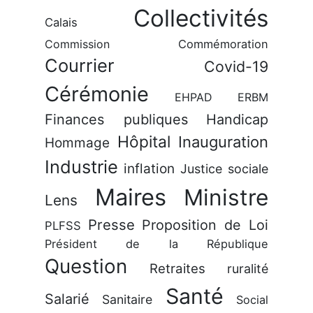
Collectivités
Calais
Commission
Commémoration
Courrier
Covid-19
Cérémonie
EHPAD
ERBM
Finances publiques
Handicap
Hôpital
Inauguration
Hommage
Industrie
inflation
Justice sociale
Maires
Ministre
Lens
Presse
Proposition de Loi
PLFSS
Président de la République
Question
Retraites
ruralité
Santé
Salarié
Sanitaire
Social