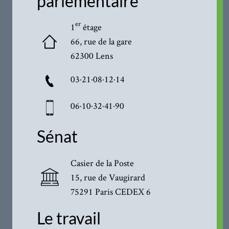
parlementaire
er
1
étage
66, rue de la gare
62300 Lens
03·21·08·12·14
06·10·32·41·90
Sénat
Casier de la Poste
15, rue de Vaugirard
75291 Paris CEDEX 6
Le travail