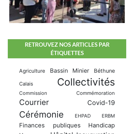
RETROUVEZ NOS ARTICLES PAR
ÉTIQUETTES
Bassin Minier
Béthune
Agriculture
Collectivités
Calais
Commission
Commémoration
Courrier
Covid-19
Cérémonie
EHPAD
ERBM
Finances publiques
Handicap