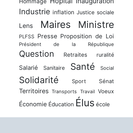
Hôpital
Inauguration
Hommage
Industrie
inflation
Justice sociale
Maires
Ministre
Lens
Presse
Proposition de Loi
PLFSS
Président de la République
Question
Retraites
ruralité
Santé
Salarié
Sanitaire
Social
Solidarité
Sénat
Sport
Territoires
Voeux
Transports
Travail
Élus
Économie
Éducation
école