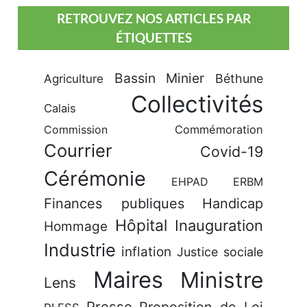
RETROUVEZ NOS ARTICLES PAR
ÉTIQUETTES
Bassin Minier
Béthune
Agriculture
Collectivités
Calais
Commission
Commémoration
Courrier
Covid-19
Cérémonie
EHPAD
ERBM
Finances publiques
Handicap
Hôpital
Inauguration
Hommage
Industrie
inflation
Justice sociale
Maires
Ministre
Lens
Presse