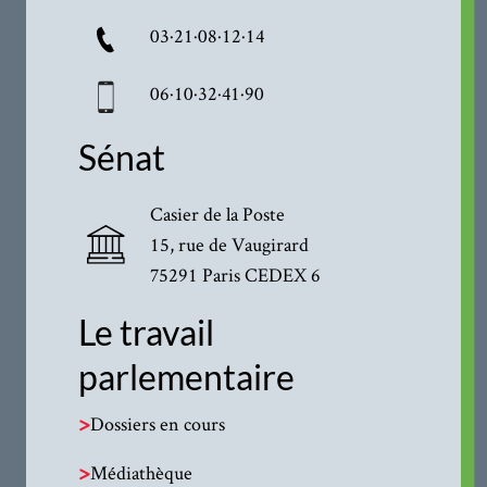
03·21·08·12·14
06·10·32·41·90
Sénat
Casier de la Poste
15, rue de Vaugirard
75291 Paris CEDEX 6
Le travail
parlementaire
>
Dossiers en cours
>
Médiathèque