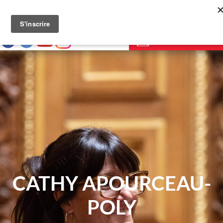
a
☰ MENU
SITE DES SÉNATEURS MEMBRES DU CRCE
NOUS CONTACTER
CATHY APOURCEAU-
POLY