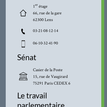
er
1
étage
66, rue de la gare
62300 Lens
03·21·08·12·14
06·10·32·41·90
Sénat
Casier de la Poste
15, rue de Vaugirard
75291 Paris CEDEX 6
Le travail
parlementaire