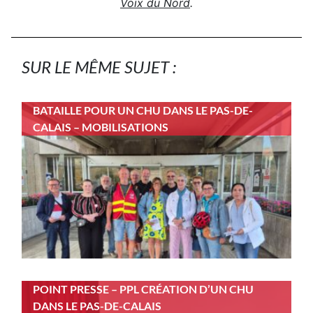
Voix du Nord
.
SUR LE MÊME SUJET :
BATAILLE POUR UN CHU DANS LE PAS-DE-
CALAIS – MOBILISATIONS
POINT PRESSE – PPL CRÉATION D’UN CHU
DANS LE PAS-DE-CALAIS