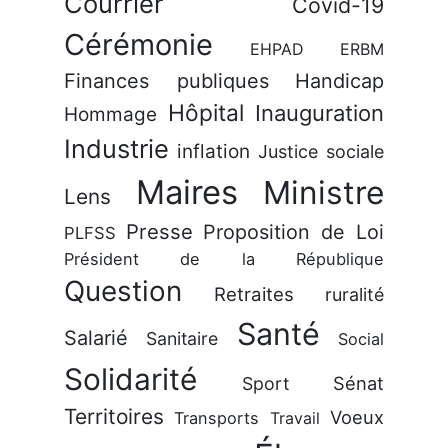
Courrier
Covid-19
Cérémonie
EHPAD
ERBM
Finances publiques
Handicap
Hôpital
Inauguration
Hommage
Industrie
inflation
Justice sociale
Maires
Ministre
Lens
Presse
Proposition de Loi
PLFSS
Président de la République
Question
Retraites
ruralité
Santé
Salarié
Sanitaire
Social
Solidarité
Sénat
Sport
Territoires
Voeux
Transports
Travail