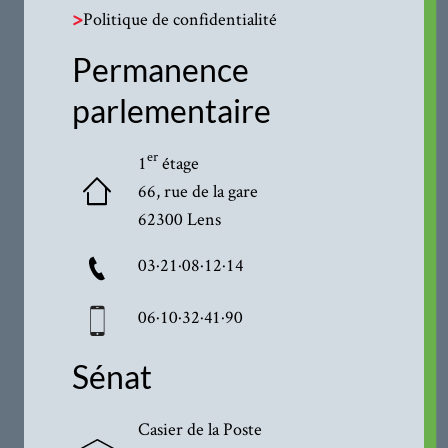
>
Politique de confidentialité
Permanence
parlementaire
er
1
étage
66, rue de la gare
62300 Lens
03·21·08·12·14
06·10·32·41·90
Sénat
Casier de la Poste