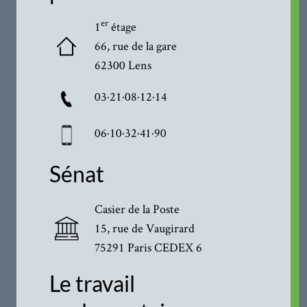
er
1
étage
66, rue de la gare
62300 Lens
03·21·08·12·14
06·10·32·41·90
Sénat
Casier de la Poste
15, rue de Vaugirard
75291 Paris CEDEX 6
Le travail