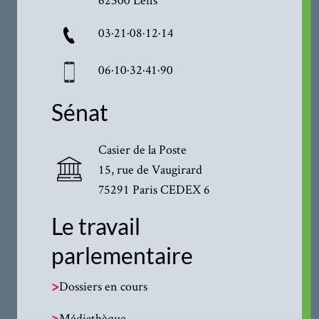
03·21·08·12·14
06·10·32·41·90
Sénat
Casier de la Poste
15, rue de Vaugirard
75291 Paris CEDEX 6
Le travail
parlementaire
>
Dossiers en cours
>
Médiathèque