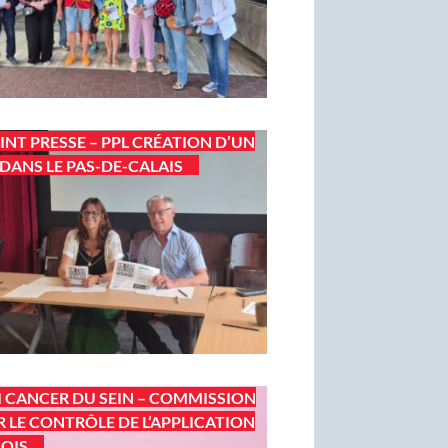
INT PRESSE – PPL CRÉATION D’UN
DANS LE PAS-DE-CALAIS
I CANCER DU SEIN – COMMISSION
 LE CONTRÔLE DE L’APPLICATION
LOIS