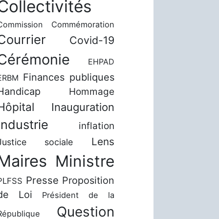
Collectivités
Commission
Commémoration
Courrier
Covid-19
Cérémonie
EHPAD
Finances publiques
ERBM
Handicap
Hommage
Hôpital
Inauguration
Industrie
inflation
Lens
Justice sociale
Maires
Ministre
Presse
Proposition
PLFSS
de Loi
Président de la
Question
République