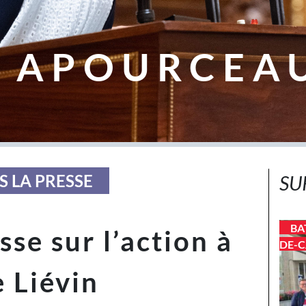
 APOURCEA
S LA PRESSE
SU
BA
se sur l’action à
DE-C
e Liévin