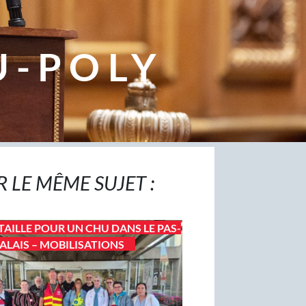
U-POLY
R LE MÊME SUJET :
TAILLE POUR UN CHU DANS LE PAS-
ALAIS – MOBILISATIONS