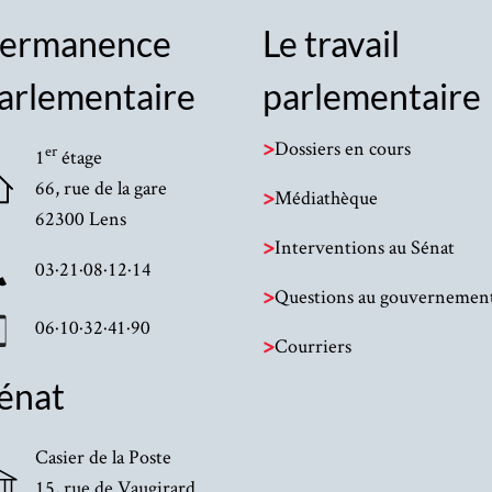
ermanence
Le travail
arlementaire
parlementaire
>
Dossiers en cours
er
1
étage
66, rue de la gare
>
Médiathèque
62300 Lens
>
Interventions au Sénat
03·21·08·12·14
>
Questions au gouvernemen
06·10·32·41·90
>
Courriers
énat
Casier de la Poste
15, rue de Vaugirard