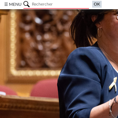
a
☰ MENU