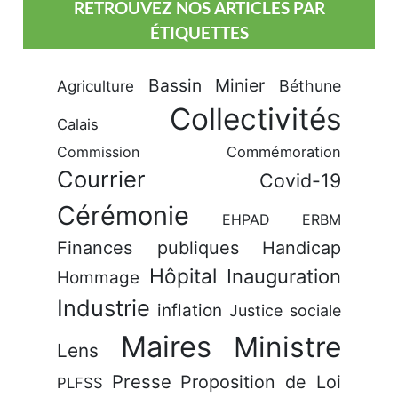
RETROUVEZ NOS ARTICLES PAR
ÉTIQUETTES
Bassin Minier
Béthune
Agriculture
Collectivités
Calais
Commission
Commémoration
Courrier
Covid-19
Cérémonie
EHPAD
ERBM
Finances publiques
Handicap
Hôpital
Inauguration
Hommage
Industrie
inflation
Justice sociale
Maires
Ministre
Lens
Presse
Proposition de Loi
PLFSS