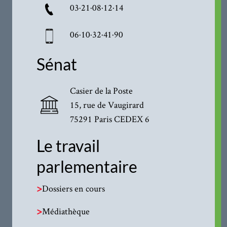
03·21·08·12·14
06·10·32·41·90
Sénat
Casier de la Poste
15, rue de Vaugirard
75291 Paris CEDEX 6
Le travail
parlementaire
>
Dossiers en cours
>
Médiathèque