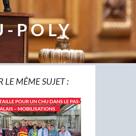
U-POLY
R LE MÊME SUJET :
TAILLE POUR UN CHU DANS LE PAS-
ALAIS – MOBILISATIONS