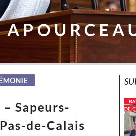
 APOURCEA
RÉMONIE
SU
BA
 – Sapeurs-
DE-C
Pas-de-Calais