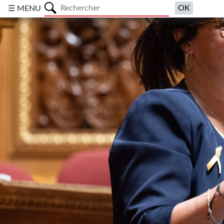
a
☰ MENU