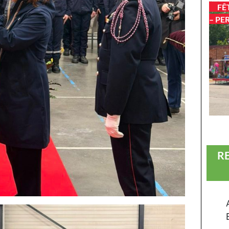
FÊ
– PE
R