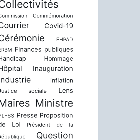
Collectivités
Commission
Commémoration
Courrier
Covid-19
Cérémonie
EHPAD
Finances publiques
ERBM
Handicap
Hommage
Hôpital
Inauguration
Industrie
inflation
Lens
Justice sociale
Maires
Ministre
Presse
Proposition
PLFSS
de Loi
Président de la
Question
République