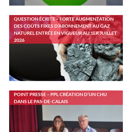
QUESTION ÉCRITE – FORTE AUGMENTATION
DES COÛTS FIXES D’ABONNEMENT AU GAZ
NATUREL ENTRÉE EN VIGUEUR AU 1ER JUILLET
2026
POINT PRESSE – PPL CRÉATION D’UN CHU
DANS LE PAS-DE-CALAIS