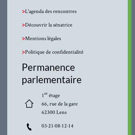
>
L'agenda des rencontres
>
Découvrir la sénatrice
>
Mentions légales
>
Politique de confidentialité
Permanence
parlementaire
er
1
étage
66, rue de la gare
62300 Lens
03·21·08·12·14