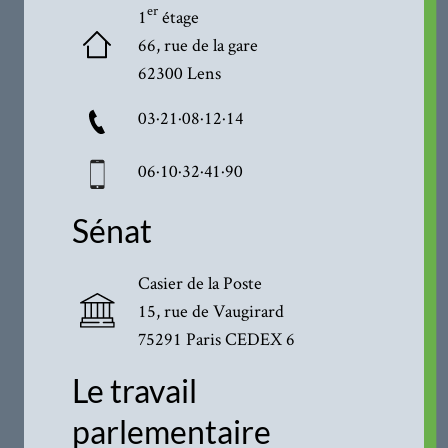
er
1
étage
66, rue de la gare
62300 Lens
03·21·08·12·14
06·10·32·41·90
Sénat
Casier de la Poste
15, rue de Vaugirard
75291 Paris CEDEX 6
Le travail
parlementaire