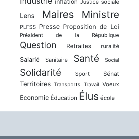
Industrie
inflation
Justice sociale
Maires
Ministre
Lens
Presse
Proposition de Loi
PLFSS
Président de la République
Question
Retraites
ruralité
Santé
Salarié
Sanitaire
Social
Solidarité
Sénat
Sport
Territoires
Voeux
Transports
Travail
Élus
Économie
Éducation
école