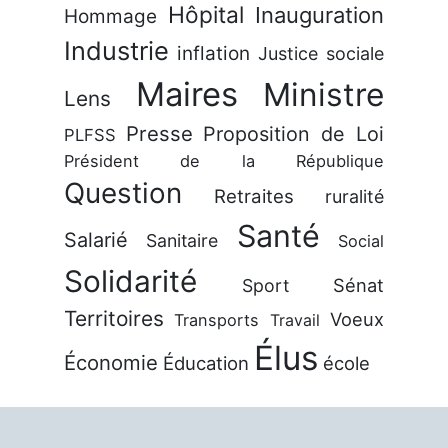
Hôpital
Inauguration
Hommage
Industrie
inflation
Justice sociale
Maires
Ministre
Lens
Presse
Proposition de Loi
PLFSS
Président de la République
Question
Retraites
ruralité
Santé
Salarié
Sanitaire
Social
Solidarité
Sénat
Sport
Territoires
Voeux
Transports
Travail
Élus
Économie
Éducation
école