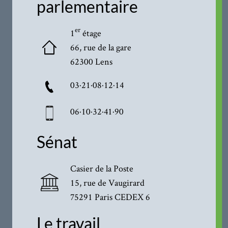
parlementaire
er
1
étage
66, rue de la gare
62300 Lens
03·21·08·12·14
06·10·32·41·90
Sénat
Casier de la Poste
15, rue de Vaugirard
75291 Paris CEDEX 6
Le travail