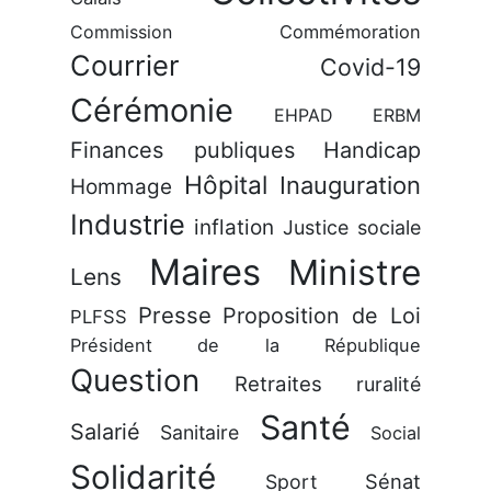
Commission
Commémoration
Courrier
Covid-19
Cérémonie
EHPAD
ERBM
Finances publiques
Handicap
Hôpital
Inauguration
Hommage
Industrie
inflation
Justice sociale
Maires
Ministre
Lens
Presse
Proposition de Loi
PLFSS
Président de la République
Question
Retraites
ruralité
Santé
Salarié
Sanitaire
Social
Solidarité
Sénat
Sport