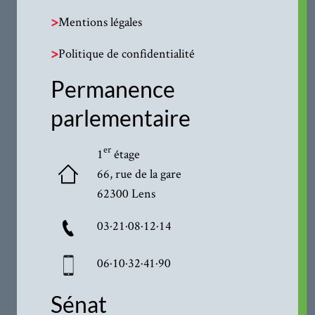
>
Mentions légales
>
Politique de confidentialité
Permanence
parlementaire
er
1
étage
66, rue de la gare
62300 Lens
03·21·08·12·14
06·10·32·41·90
Sénat