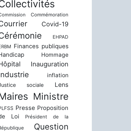
Collectivités
Commission
Commémoration
Courrier
Covid-19
Cérémonie
EHPAD
Finances publiques
ERBM
Handicap
Hommage
Hôpital
Inauguration
Industrie
inflation
Lens
Justice sociale
Maires
Ministre
Presse
Proposition
PLFSS
de Loi
Président de la
Question
République