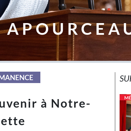
 APOURCEA
ERMANENCE
SU
MÉ
ouvenir à Notre-
ette