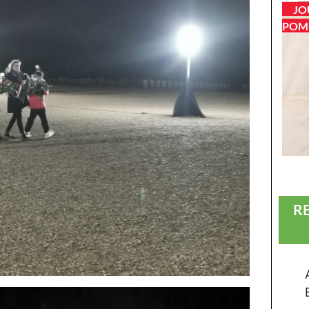
JO
POMP
R