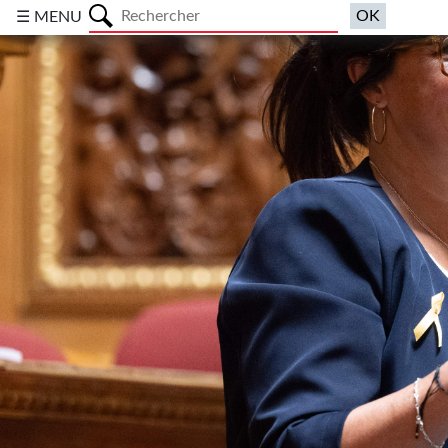
a
☰ MENU