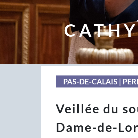
CATHY
PAS-DE-CALAIS | P
Veillée du s
Dame-de-Lor