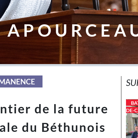
 APOURCEA
ERMANENCE
SU
BA
ntier de la future
DE-C
rale du Béthunois