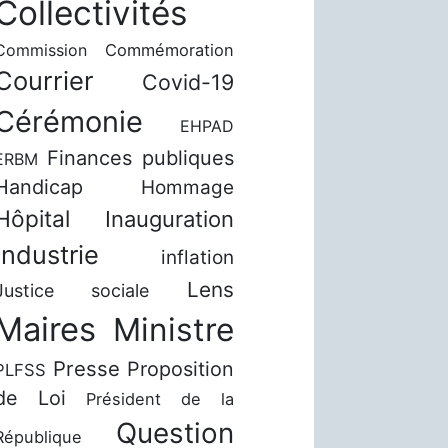
Collectivités
Commission
Commémoration
Courrier
Covid-19
Cérémonie
EHPAD
Finances publiques
ERBM
Handicap
Hommage
Hôpital
Inauguration
Industrie
inflation
Lens
Justice sociale
Maires
Ministre
Presse
Proposition
PLFSS
de Loi
Président de la
Question
République