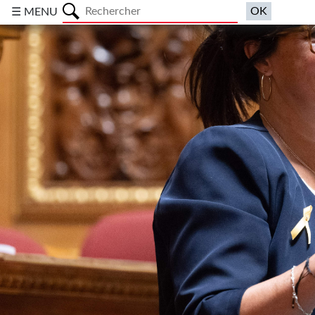
a
☰ MENU