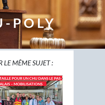
U-POLY
R LE MÊME SUJET :
TAILLE POUR UN CHU DANS LE PAS-
ALAIS – MOBILISATIONS