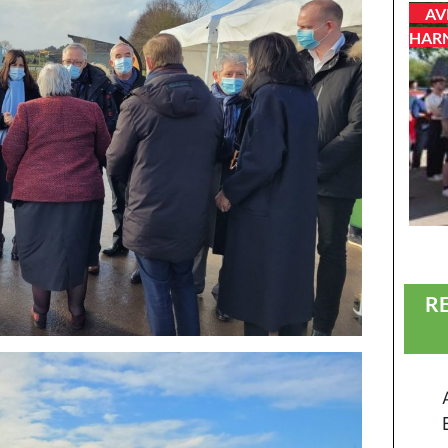
AV
HAR
R