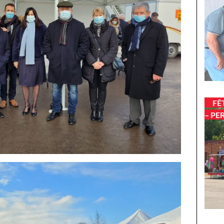
FÊ
– PE