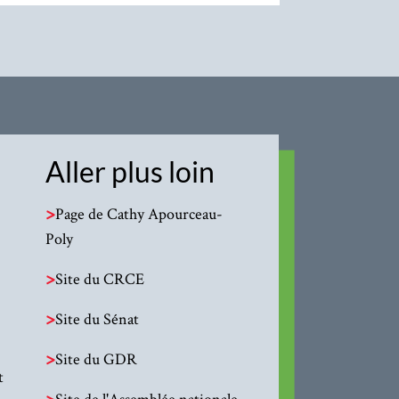
Aller plus loin
>
Page de Cathy Apourceau-
Poly
>
Site du CRCE
>
Site du Sénat
>
Site du GDR
t
>
Site de l'Assemblée nationale