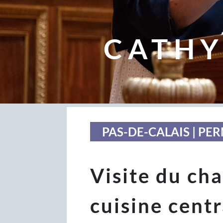
CATHY
PAS-DE-CALAIS | P
Visite du cha
cuisine cent