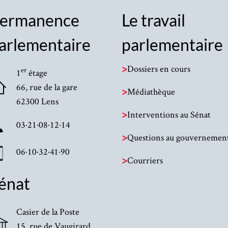
ermanence
Le travail
arlementaire
parlementaire
>
Dossiers en cours
er
1
étage
66, rue de la gare
>
Médiathèque
62300 Lens
>
Interventions au Sénat
03·21·08·12·14
>
Questions au gouvernemen
06·10·32·41·90
>
Courriers
énat
Casier de la Poste
15, rue de Vaugirard