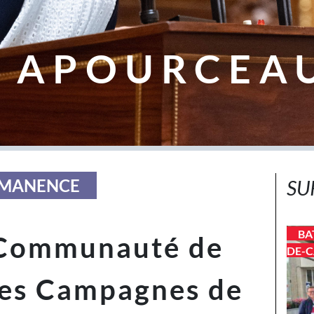
 APOURCEA
ERMANENCE
SU
BA
 Communauté de
DE-C
es Campagnes de