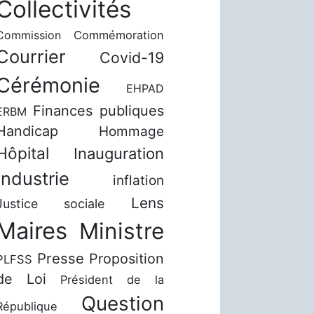
Collectivités
Commission
Commémoration
Courrier
Covid-19
Cérémonie
EHPAD
Finances publiques
ERBM
Handicap
Hommage
Hôpital
Inauguration
Industrie
inflation
Lens
Justice sociale
Maires
Ministre
Presse
Proposition
PLFSS
de Loi
Président de la
Question
République