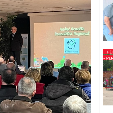
FÊ
– PE