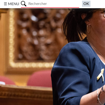
a
☰ MENU