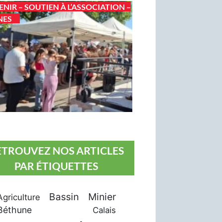
ENIR – SOUTIEN À L’ASSOCIATION –
NES
ETROUVEZ NOS ARTICLES
PAR ÉTIQUETTES
Bassin Minier
Agriculture
Béthune
Calais