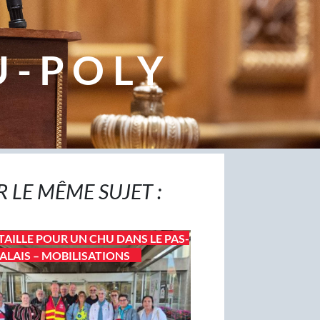
U-POLY
R LE MÊME SUJET :
TAILLE POUR UN CHU DANS LE PAS-
ALAIS – MOBILISATIONS