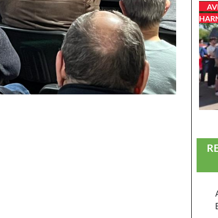
AV
HAR
R