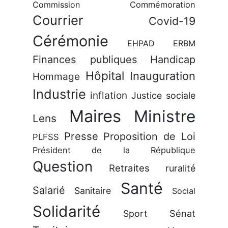
Commission
Commémoration
Courrier
Covid-19
Cérémonie
EHPAD
ERBM
Finances publiques
Handicap
Hôpital
Inauguration
Hommage
Industrie
inflation
Justice sociale
Maires
Ministre
Lens
Presse
Proposition de Loi
PLFSS
Président de la République
Question
Retraites
ruralité
Santé
Salarié
Sanitaire
Social
Solidarité
Sénat
Sport