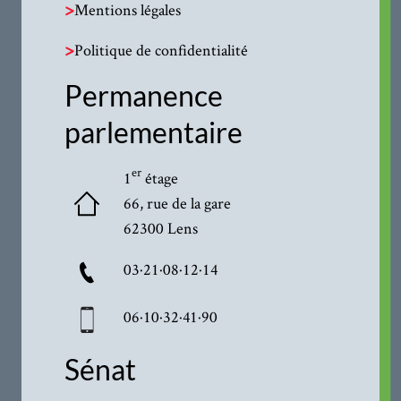
>
Mentions légales
>
Politique de confidentialité
Permanence
parlementaire
er
1
étage
66, rue de la gare
62300 Lens
03·21·08·12·14
06·10·32·41·90
Sénat