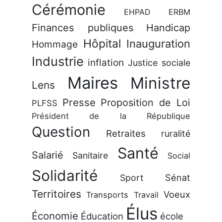
Cérémonie
EHPAD
ERBM
Finances publiques
Handicap
Hôpital
Inauguration
Hommage
Industrie
inflation
Justice sociale
Maires
Ministre
Lens
Presse
Proposition de Loi
PLFSS
Président de la République
Question
Retraites
ruralité
Santé
Salarié
Sanitaire
Social
Solidarité
Sénat
Sport
Territoires
Voeux
Transports
Travail
Élus
Économie
Éducation
école