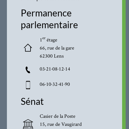
Permanence
parlementaire
er
1
étage
66, rue de la gare
62300 Lens
03·21·08·12·14
06·10·32·41·90
Sénat
Casier de la Poste
15, rue de Vaugirard