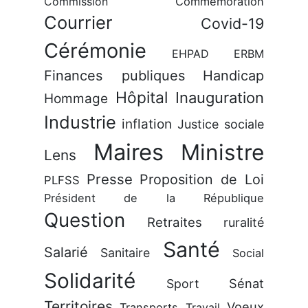
Commission
Commémoration
Courrier
Covid-19
Cérémonie
EHPAD
ERBM
Finances publiques
Handicap
Hôpital
Inauguration
Hommage
Industrie
inflation
Justice sociale
Maires
Ministre
Lens
Presse
Proposition de Loi
PLFSS
Président de la République
Question
Retraites
ruralité
Santé
Salarié
Sanitaire
Social
Solidarité
Sénat
Sport
Territoires
Voeux
Transports
Travail