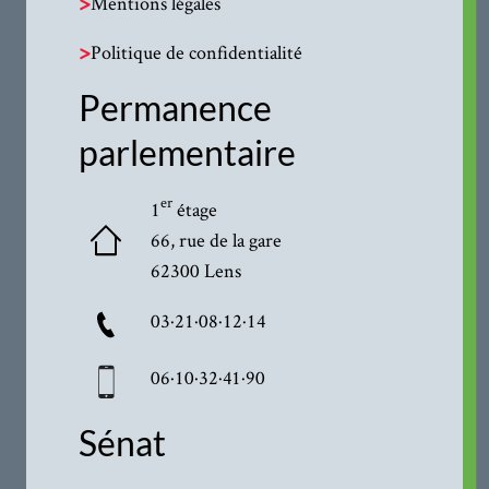
>
Mentions légales
>
Politique de confidentialité
Permanence
parlementaire
er
1
étage
66, rue de la gare
62300 Lens
03·21·08·12·14
06·10·32·41·90
Sénat