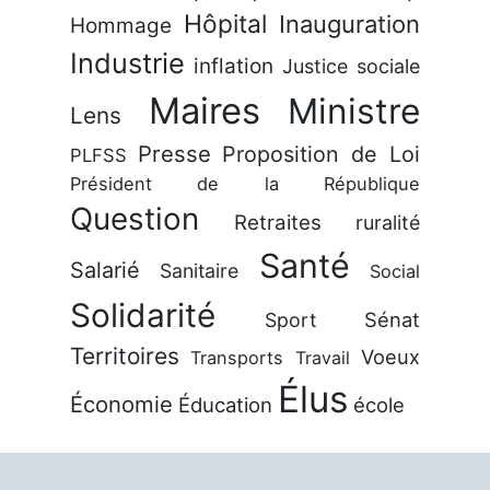
Hôpital
Inauguration
Hommage
Industrie
inflation
Justice sociale
Maires
Ministre
Lens
Presse
Proposition de Loi
PLFSS
Président de la République
Question
Retraites
ruralité
Santé
Salarié
Sanitaire
Social
Solidarité
Sénat
Sport
Territoires
Voeux
Transports
Travail
Élus
Économie
Éducation
école