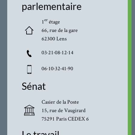
parlementaire
er
1
étage
66, rue de la gare
62300 Lens
03·21·08·12·14
06·10·32·41·90
Sénat
Casier de la Poste
15, rue de Vaugirard
75291 Paris CEDEX 6
Le travail