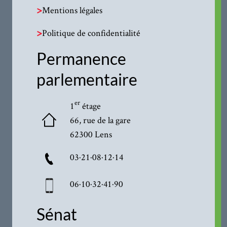
>
Mentions légales
>
Politique de confidentialité
Permanence
parlementaire
er
1
étage
66, rue de la gare
62300 Lens
03·21·08·12·14
06·10·32·41·90
Sénat