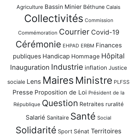
Bassin Minier
Béthune
Agriculture
Calais
Collectivités
Commission
Courrier
Covid-19
Commémoration
Cérémonie
Finances
EHPAD
ERBM
Hôpital
publiques
Handicap
Hommage
Industrie
Inauguration
inflation
Justice
Maires
Ministre
Lens
sociale
PLFSS
Presse
Proposition de Loi
Président de la
Question
Retraites
ruralité
République
Santé
Salarié
Sanitaire
Social
Solidarité
Territoires
Sénat
Sport