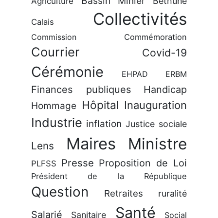
Bassin Minier
Béthune
Agriculture
Collectivités
Calais
Commission
Commémoration
Courrier
Covid-19
Cérémonie
EHPAD
ERBM
Finances publiques
Handicap
Hôpital
Inauguration
Hommage
Industrie
inflation
Justice sociale
Maires
Ministre
Lens
Presse
Proposition de Loi
PLFSS
Président de la République
Question
Retraites
ruralité
Santé
Salarié
Sanitaire
Social