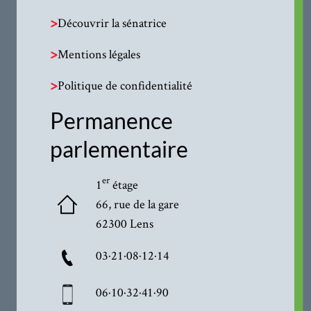
>
Découvrir la sénatrice
>
Mentions légales
>
Politique de confidentialité
Permanence
parlementaire
er
1
étage
66, rue de la gare
62300 Lens
03·21·08·12·14
06·10·32·41·90