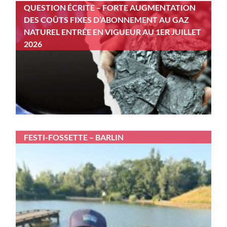
QUESTION ÉCRITE – FORTE AUGMENTATION
DES COÛTS FIXES D’ABONNEMENT AU GAZ
NATUREL ENTRÉE EN VIGUEUR AU 1ER JUILLET
2026
FESTI-FOSSETTE – BARLIN